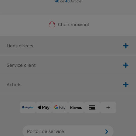
40
de
40
Article
Boutique officielle du fabricant
Service personnalisé
Livraison rapide
Choix maximal
Liens directs
Service client
Achats
Portail de service