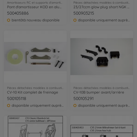
Amortisseurs RC et supports d'amortisseurs
Pièces détachées modèles à combustion
Pont d'amortisseur KOD en aluminium avant/arrière
23/27ccm glow plug short NGK CMR 7H
500405886
500903215
bientôtà nouveau disponible
disponible uniquement auprès du service clientèle
Pièces détachées modèles à combustion
Pièces détachées modèles à combustion
CV-10 Kit complet de freinage
CV-10B bumper avant/arrière
500105118
500105291
disponible uniquement auprès du service clientèle
disponible uniquement auprès du service clientèle