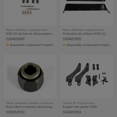
Pièces détachées supplémentaire
Pièces détachées supplémentaire
KOD Kit de barres d'accouplement (2)
Protection du châssis KOD (2)
500405899
500405905
disponible uniquement auprès du service clientèle
disponible uniquement auprès du service clientèle
Pièces détachées modèles à combustion
Chassis RC et accessoires
Roue libre à rouleaux de blocage Force
Support de spoiler KOD
500054550
500405904