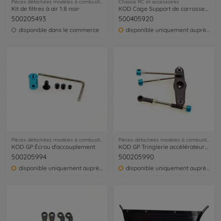
Pièces détachées modèles à combustion
Chassis RC et accessoires
Kit de filtres à air 1:8 noir
KOD Cage Support de carrosserie (2)
500205493
500405920
disponible dans le commerce
disponible uniquement auprès du service clientèle
Pièces détachées modèles à combustion
Pièces détachées modèles à combustion
KOD GP Écrou d'accouplement
KOD GP Tringlerie accélérateur/frein
500205994
500205990
disponible uniquement auprès du service clientèle
disponible uniquement auprès du service clientèle