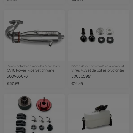
Pièces détachées modèles à combustion
Pièces détachées modèles à combustion
CV10 Power Pipe Set chromé
Virus 4... Set de balles pivotantes
500905070
500205961
€37.99
€14.49