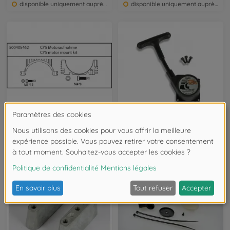
disponible uniquement auprès du service clientèle
disponible uniquement auprès du service clientèle
Pièces détachées modèles à combustion
Pièces détachées modèles à combustion
CY5 Logement du moteur
Démarreur à câble Force sans bride
500405462
500054648
disponible uniquement auprès du service clientèle
disponible uniquement auprès du service clientèle