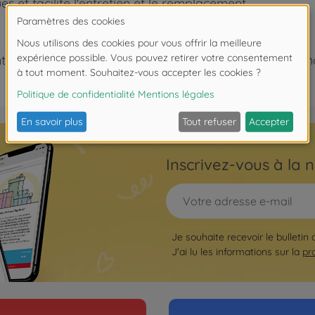
s et facilite l'entretien et le remplacement.
 de moins de 3 ans. Risque d'asphyxie lié à la présence
Inscrivez-vous à la n
Je souhaite recevoir le bulletin
J'ai lu les informations sur la
pr