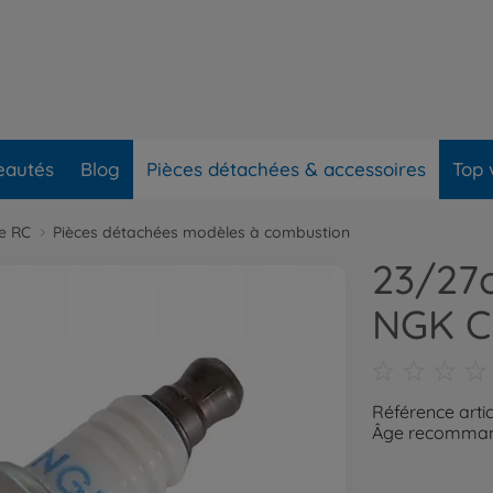
eautés
Blog
Pièces détachées & accessoires
Top 
re RC
Pièces détachées modèles à combustion
23/27
NGK C
Référence arti
Âge recommand