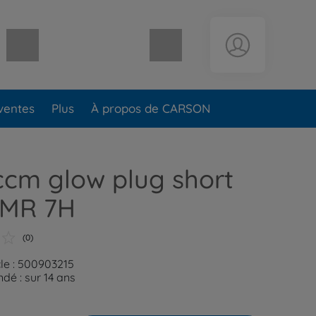
Panier vide
ventes
Plus
À propos de CARSON
ccm glow plug short
MR 7H
(0)
cle : 500903215
é : sur 14 ans