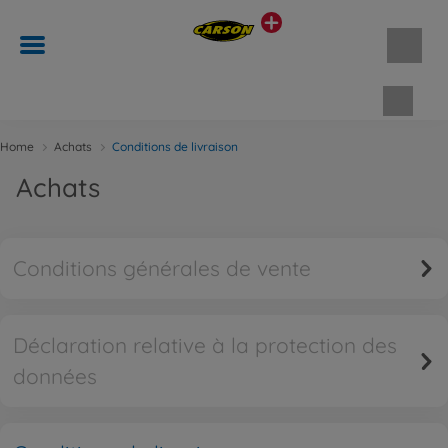
Panie
Home
Achats
Conditions de livraison
Achats
Conditions générales de vente
Déclaration relative à la protection des
données