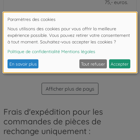
75,- euros.
Liechtenstein
12.99 euros
Livraison
gratuite à
partir de
75,- euros.
Royaume-Uni
12.99 euros
Livraison
gratuite à
partir de
75,- euros.
Afficher plus de pays
Frais d'expédition pour les
commandes de pièces de
rechange uniquement :