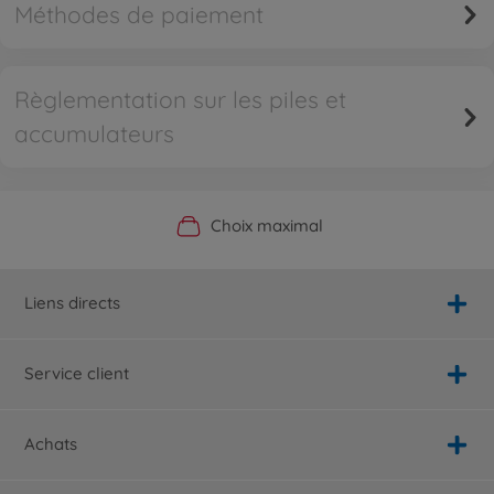
Méthodes de paiement
Règlementation sur les piles et
accumulateurs
Boutique officielle du fabricant
Service personnalisé
Livraison rapide
Choix maximal
Liens directs
Service client
Achats