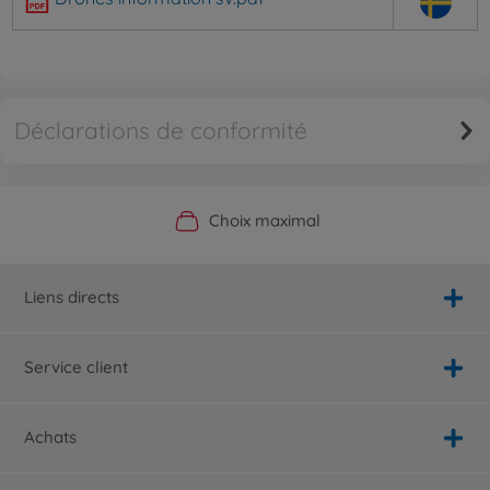
Déclarations de conformité
Boutique officielle du fabricant
Service personnalisé
Livraison rapide
Choix maximal
Liens directs
Service client
Achats