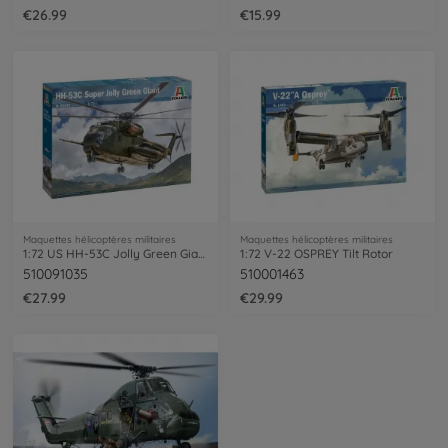
€26.99
€15.99
Maquettes hélicoptères militaires
Maquettes hélicoptères militaires
1:72 US HH-53C Jolly Green Giant
1:72 V-22 OSPREY Tilt Rotor
510091035
510001463
€27.99
€29.99