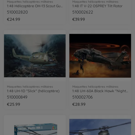
Maquettes hélicoptères militaires
Maquettes hélicoptères militaires
1:48 Hélicoptère OH-13 Scout Guerre de Corée
1:48 IT V-22 OSPREY Tilt Rotor
510002820
510002622
€24.99
€39.99
Maquettes hélicoptères militaires
Maquettes hélicoptères militaires
1:48 UH-1D "Slick" (hélicoptère)
1:48 UH-60A Black Hawk "Night Raid" (Raid de nuit)
510000849
510002706
€25.99
€28.99