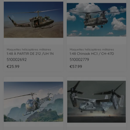
Maquettes hélicoptères militaires
Maquettes hélicoptères militaires
1:48 À PARTIR DE 212 /UH 1N
1:48 Chinook HC.1 / CH-47D
510002692
510002779
€25.99
€57.99