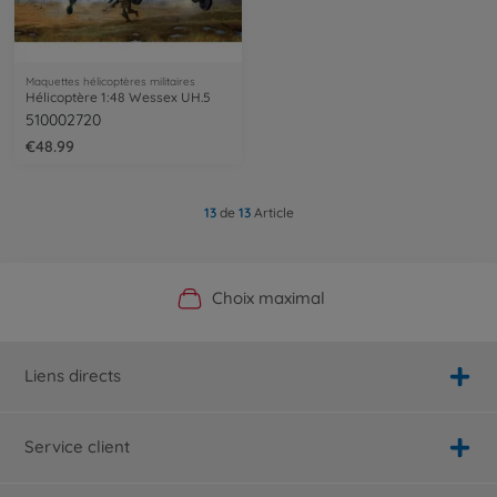
Maquettes hélicoptères militaires
Hélicoptère 1:48 Wessex UH.5
510002720
€48.99
13
de
13
Article
Boutique officielle du fabricant
Service personnalisé
Livraison rapide
Choix maximal
Liens directs
Service client