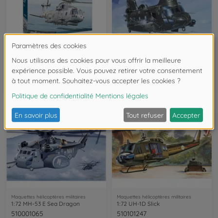
Maquettes hélicoptères militaires
Maquettes hélicoptères militaires
1:72 AW-101 Merlin HM.1
1:72 MH-47 E SOA Chinook
510001486
510001218
€27.99
€26.99
Maquettes hélicoptères militaires
Maquettes hélicoptères militaires
1:72 MH-53 E Sea Dragon
1:72 UH-1D Slick
510001065
510101247