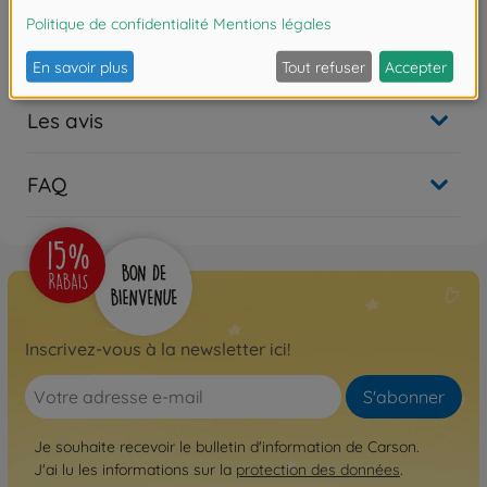
Non disponible
Les avis
FAQ
Inscrivez-vous à la newsletter ici!
S'abonner
Je souhaite recevoir le bulletin d'information de Carson.
J'ai lu les informations sur la
protection des données
.