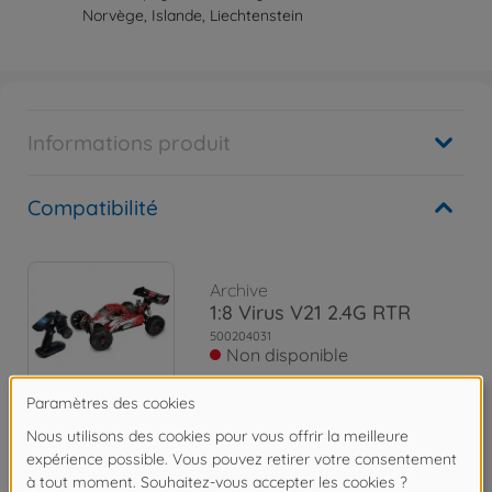
Norvège, Islande, Liechtenstein
Informations produit
Compatibilité
Archive
1:8 Virus V21 2.4G RTR
500204031
Non disponible
Archive
1:8 Virus V21 2.4G RTR bleu
500204036