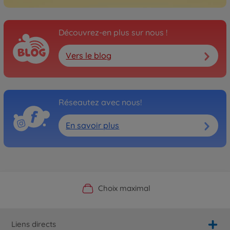
Découvrez-en plus sur nous !
Vers le blog
Réseautez avec nous!
En savoir plus
Boutique officielle du fabricant
Service personnalisé
Livraison rapide
Choix maximal
Liens directs