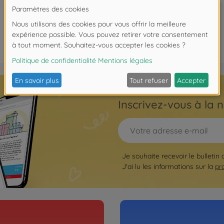
Inscrivez-vous à la n
Je souhaite recevoir le bulletin
J'ai lu les informations sur la
pr