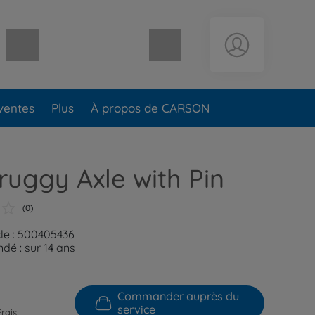
Panier vide
ventes
Plus
À propos de CARSON
ruggy Axle with Pin
(0)
cle : 500405436
é : sur 14 ans
Commander auprès du
service
Frais