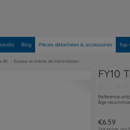
eautés
Blog
Pièces détachées & accessoires
Top 
re RC
Essieux et arbres de transmission
FY10 T
Référence arti
Âge recommand
€6.59
TVA incluse, plus