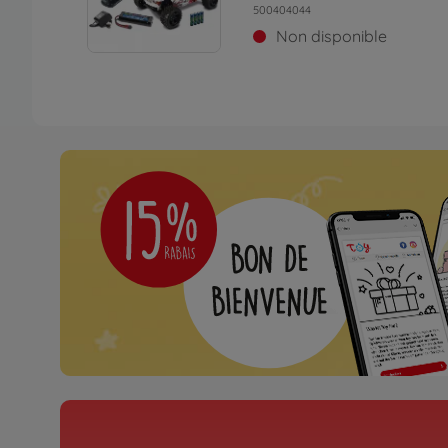
500404044
Non disponible