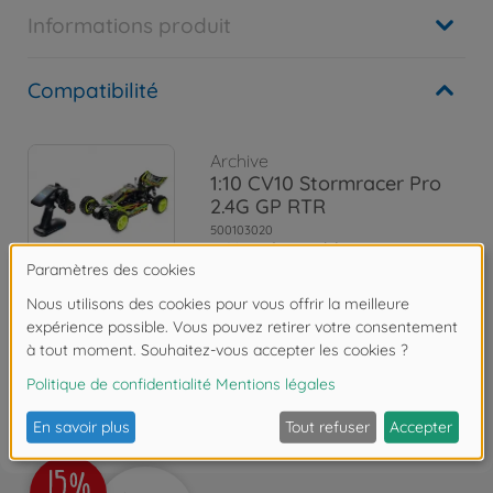
Informations produit
Compatibilité
Archive
1:10 CV10 Stormracer Pro
2.4G GP RTR
500103020
Non disponible
Les avis
FAQ