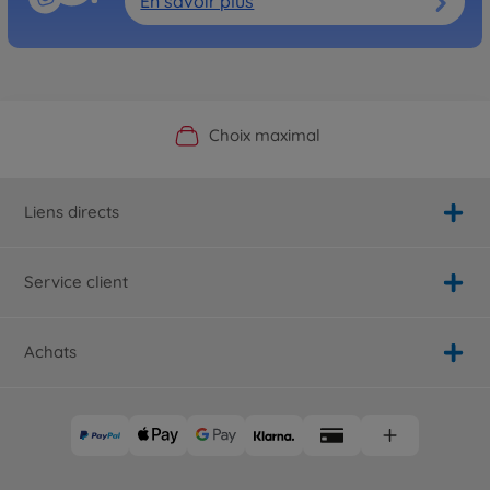
En savoir plus
Boutique officielle du fabricant
Service personnalisé
Livraison rapide
Choix maximal
Liens directs
Service client
Achats