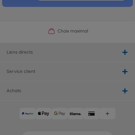
Boutique officielle du fabricant
Service personnalisé
Livraison rapide
Choix maximal
Liens directs
Service client
Achats