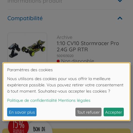
Informations produit
Compatibilité
Archive
1:10 CV10 Stormracer Pro
2.4G GP RTR
500103020
Non disponible
Les avis
FAQ