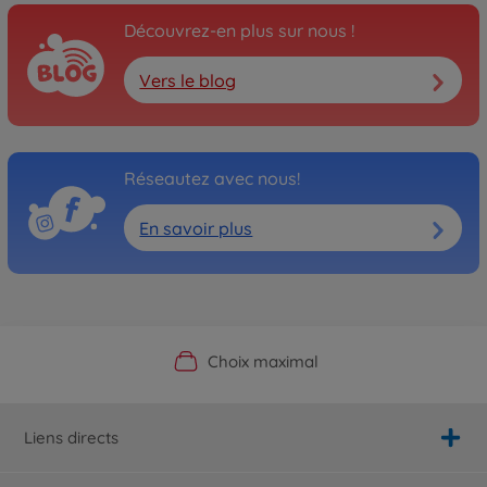
Découvrez-en plus sur nous !
Vers le blog
Réseautez avec nous!
En savoir plus
Boutique officielle du fabricant
Service personnalisé
Livraison rapide
Choix maximal
Liens directs