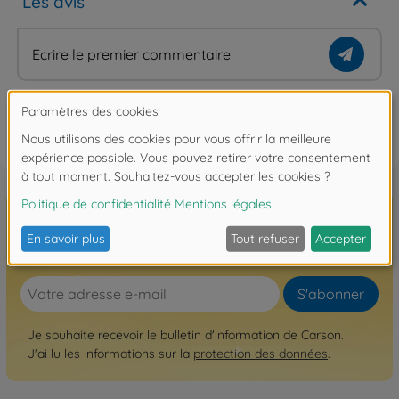
Les avis
Ecrire le premier commentaire
FAQ
Inscrivez-vous à la newsletter ici!
S'abonner
Je souhaite recevoir le bulletin d'information de Carson.
J'ai lu les informations sur la
protection des données
.