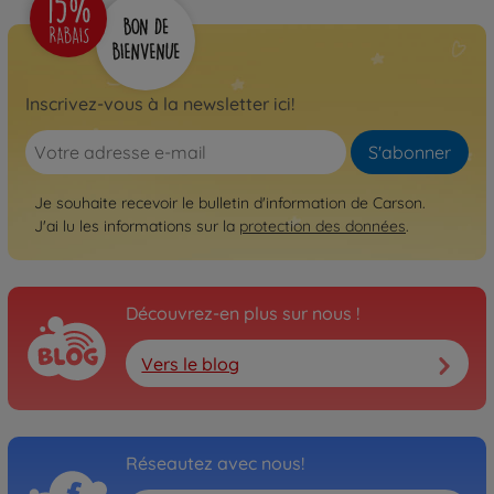
Archive
1:8 Virus 4.0 4S BL 2.4G
100% RTR
500409051
Inscrivez-vous à la newsletter ici!
Non disponible
S'abonner
Archive
1:8 Virus 4.1 4S BL 2.4G RTR
Je souhaite recevoir le bulletin d'information de Carson.
500409060
Non disponible
J'ai lu les informations sur la
protection des données
.
Archive
1:8 Virus 4.1 4S BL 2.4G
100% RTR
Découvrez-en plus sur nous !
500409061
Non disponible
Vers le blog
Archive
500409067
Non disponible
Réseautez avec nous!
Archive