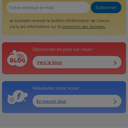
S'abonner
Archive
1:8 Virus 4.1 4S BL 2.4G RTR
Je souhaite recevoir le bulletin d'information de Carson.
500409060
Non disponible
J'ai lu les informations sur la
protection des données
.
Archive
1:8 Virus 4.1 4S BL 2.4G
100% RTR
Découvrez-en plus sur nous !
500409061
Non disponible
Vers le blog
Archive
500409067
Non disponible
Réseautez avec nous!
Archive
Virus Race 4.2 4S Brushless
En savoir plus
RTR au 1:8
500409068
Non disponible