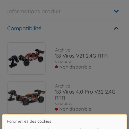
Informations produit
Compatibilité
Archive
1:8 Virus V21 2.4G RTR
500204031
Non disponible
Archive
1:8 Virus 4.0 Pro V32 2.4G
RTR
500204033
Non disponible
Archive