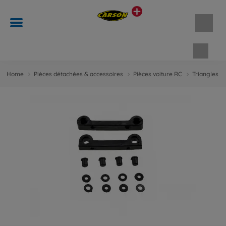
Panie
Home
Pièces détachées & accessoires
Pièces voiture RC
Triangles d