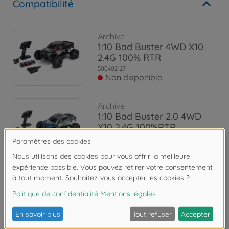
Compatibilité
Archive
1:10 Bad Buster 4WD X10
2.4G 100% RTR
500402127
Non disponible
Archive
1:10 Bad Buster 2.0 4WD
X10 2.4G 100%RTR
500402129
Non disponible
Les avis
FAQ