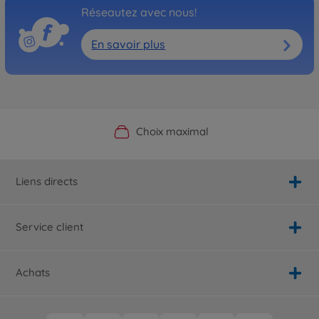
Réseautez avec nous!
En savoir plus
Boutique officielle du fabricant
Service personnalisé
Livraison rapide
Choix maximal
Liens directs
Service client
Achats