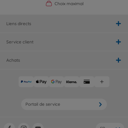
Boutique officielle du fabricant
Service personnalisé
Livraison rapide
Choix maximal
Liens directs
Service client
Achats
Portail de service