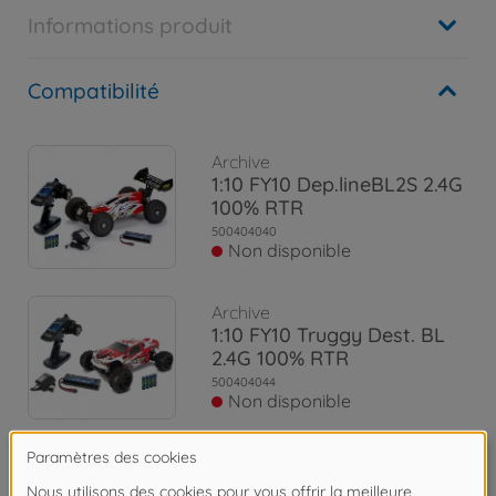
Informations produit
Compatibilité
Archive
1:10 FY10 Dep.lineBL2S 2.4G
100% RTR
500404040
Non disponible
Archive
1:10 FY10 Truggy Dest. BL
2.4G 100% RTR
500404044
Non disponible
Archive
1:8 FY8 Destroyer Line BL4S