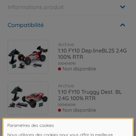
Informations produit
Compatibilité
Archive
1:10 FY10 Dep.lineBL2S 2.4G
100% RTR
500404040
Non disponible
Archive
1:10 FY10 Truggy Dest. BL
2.4G 100% RTR
500404044
Non disponible
Archive
1:8 FY8 Destroyer Line BL4S