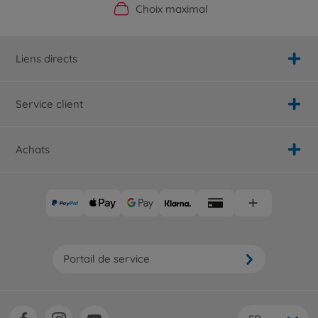
Boutique officielle du fabricant
Service personnalisé
Livraison rapide
Choix maximal
Liens directs
Service client
Achats
Portail de service