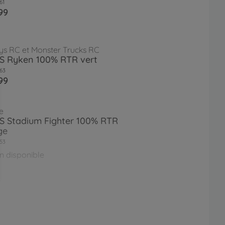
61
99
ys RC et Monster Trucks RC
XS Ryken 100% RTR vert
63
99
e
XS Stadium Fighter 100% RTR
ge
53
n disponible
e
XS Offr.Fighter Cage 100% RTR
e
55
n disponible