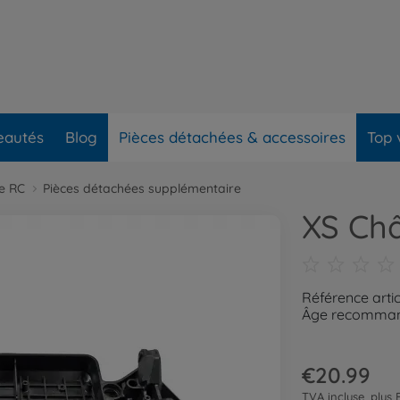
eautés
Blog
Pièces détachées & accessoires
Top 
re RC
Pièces détachées supplémentaire
XS Châ
Référence arti
Âge recommand
€20.99
TVA incluse, plus