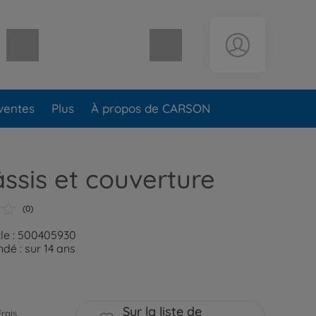
Panier vide
ventes
Plus
À propos de CARSON
ssis et couverture
(0)
cle : 500405930
é : sur 14 ans
Sur la liste de
Frais