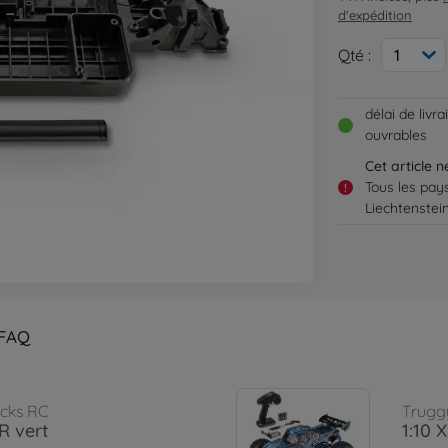
d'expédition
Qté :
1
délai de livr
ouvrables
Cet article 
Tous les pay
!
Liechtenstei
FAQ
ucks RC
Trugg
R vert
1:10 