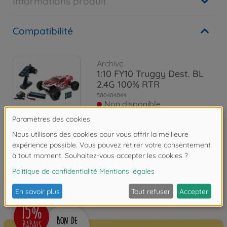
Informations produit
Compatibilité
Archive
1:10 FY10 Truggy Dest. BL
2.4G 100% RTR
500404044
Non disponible
Les avis
FAQ