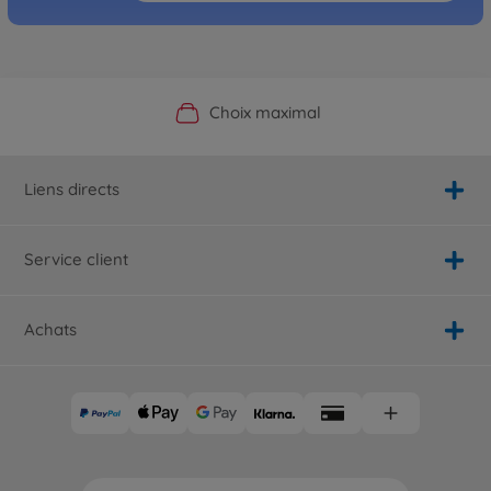
Boutique officielle du fabricant
Service personnalisé
Livraison rapide
Choix maximal
Liens directs
Service client
Achats