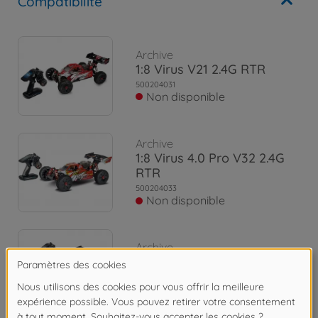
Compatibilité
Archive
1:8 Virus V21 2.4G RTR
500204031
Non disponible
Archive
1:8 Virus 4.0 Pro V32 2.4G
RTR
500204033
Non disponible
Archive
1:8 Virus V21 2.4G RTR bleu
500204036
Non disponible