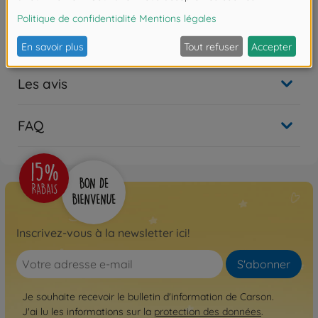
500404056
Non disponible
Les avis
FAQ
Inscrivez-vous à la newsletter ici!
S'abonner
Je souhaite recevoir le bulletin d'information de Carson.
J'ai lu les informations sur la
protection des données
.