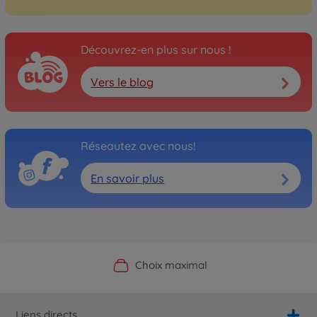
Découvrez-en plus sur nous !
Vers le blog
Réseautez avec nous!
En savoir plus
Boutique officielle du fabricant
Service personnalisé
Livraison rapide
Choix maximal
Liens directs