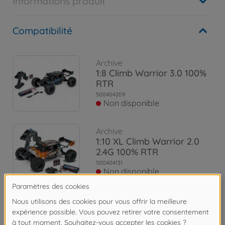
Informations produit
Compatibilité
Archive
1:8 Climb Warrior 3.0 100%
RTR
500404209
Non disponible
Archive
1:10 XL Climb Warrior 2.0
2.4G 100% RTR
500404131
Non disponible
Archive
1:10 X10 Climb Warrior 2.4G
100% RTR