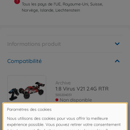
!
Tous les pays de l'UE, Royaume-Uni, Suisse,
Norvège, Islande, Liechtenstein
Informations produit
Compatibilité
Archive
1:8 Virus V21 2.4G RTR
500204031
Non disponible
Archive
1:8 Virus V21 2.4G RTR bleu