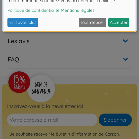
500204036
Non disponible
Les avis
FAQ
Inscrivez-vous à la newsletter ici!
S'abonner
Je souhaite recevoir le bulletin d'information de Carson.