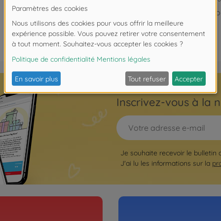
No
Inscrivez-vous à la n
Je souhaite recevoir le bulletin
J'ai lu les informations sur la
pr