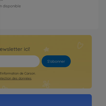
n disponible
ewsletter ici!
S'abonner
 d'information de Carson.
otection des données
.