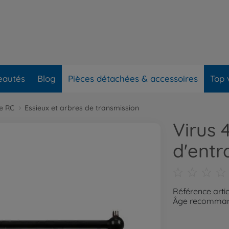
eautés
Blog
Pièces détachées & accessoires
Top 
re RC
Essieux et arbres de transmission
Virus 
d'entr
Référence arti
Âge recommand