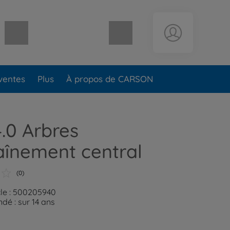
Panier vide
ventes
Plus
À propos de CARSON
4.0 Arbres
aînement central
(0)
cle : 500205940
é : sur 14 ans