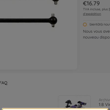
€16.79
TVA incluse, plus
d'expédition
bientôtà nou
Nous vous aver
nouveau dispon
FAQ
Archiv
1:8 V
5002040