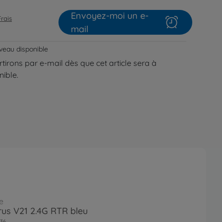
Envoyez-moi un e-
Frais
mail
veau disponible
tirons par e-mail dès que cet article sera à
ible.
e
irus V21 2.4G RTR bleu
36