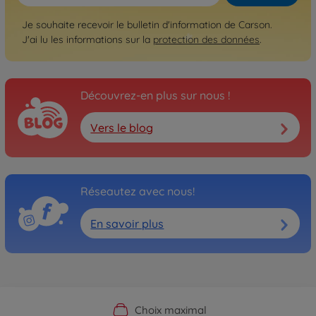
Je souhaite recevoir le bulletin d'information de Carson.
J'ai lu les informations sur la
protection des données
.
Découvrez-en plus sur nous !
Vers le blog
Réseautez avec nous!
En savoir plus
Boutique officielle du fabricant
Service personnalisé
Livraison rapide
Choix maximal