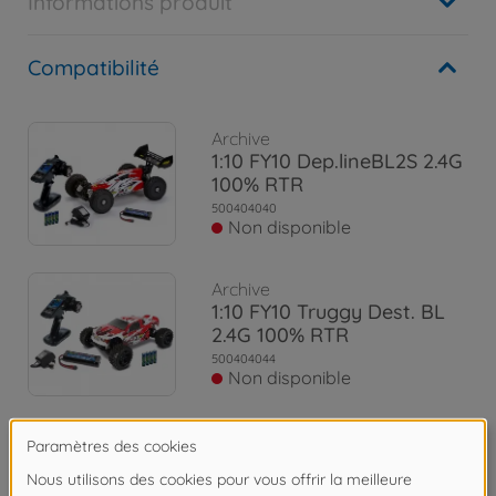
Informations produit
Compatibilité
Archive
1:10 FY10 Dep.lineBL2S 2.4G
100% RTR
500404040
Non disponible
Archive
1:10 FY10 Truggy Dest. BL
2.4G 100% RTR
500404044
Non disponible
Archive
1:8 FY8 Destroyer Line BL4S
2.4G 100%RTR