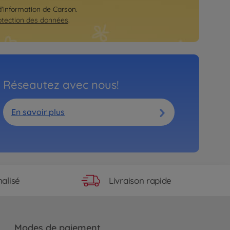
 d'information de Carson.
otection des données
.
Réseautez avec nous!
En savoir plus
Livraison rapide
alisé
Modes de paiement