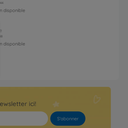
44
n disponible
e
88
n disponible
ewsletter ici!
S'abonner