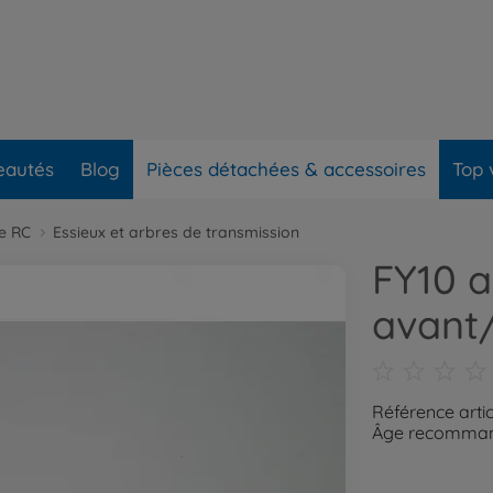
eautés
Blog
Pièces détachées & accessoires
Top 
re RC
Essieux et arbres de transmission
FY10 a
avant
Référence arti
Âge recommand