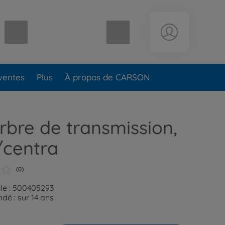
Panier vide
ventes
Plus
À propos de CARSON
rbre de transmission,
/centra
(0)
cle : 500405293
é : sur 14 ans