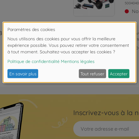
5004040
No
 BL4S 2.4G
Archiv
5004041
No
Inscrivez-vous à la n