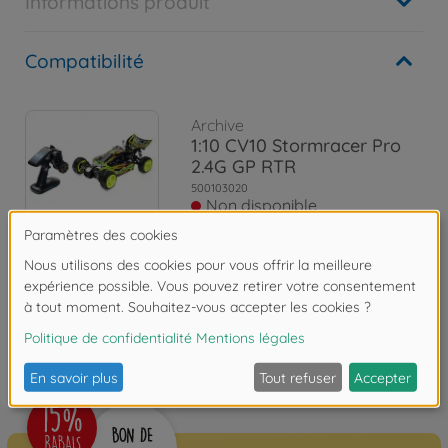
Informations produit
Compatibilité
Archive
1:10 CV10 Stormracer Pro
2.4G GP RTR
500103020
Non disponible
Les avis
FAQ