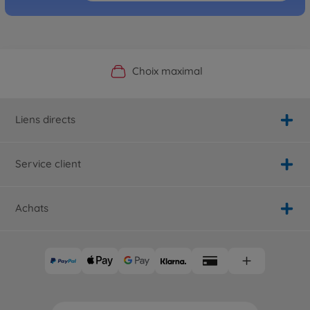
Boutique officielle du fabricant
Service personnalisé
Livraison rapide
Choix maximal
Liens directs
Service client
Achats