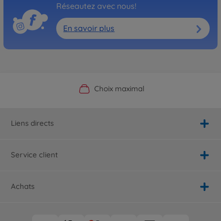
Réseautez avec nous!
En savoir plus
Boutique officielle du fabricant
Service personnalisé
Livraison rapide
Choix maximal
Liens directs
Service client
Achats