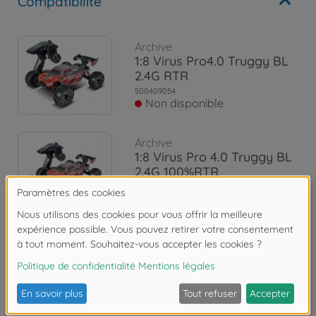
Compatibilité
Archive
1:8 Virus Pro4.0 Truggy BL
2.4G RTR
500409054
Non disponible
Archive
1:8 Virus Pro 4.0 Truggy BL
2.4G 100%RTR
500409055
Non disponible
Les avis
FAQ