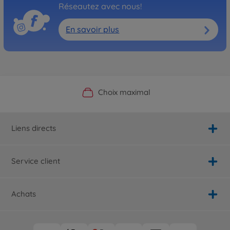
Réseautez avec nous!
En savoir plus
Boutique officielle du fabricant
Service personnalisé
Livraison rapide
Choix maximal
Liens directs
Service client
Achats