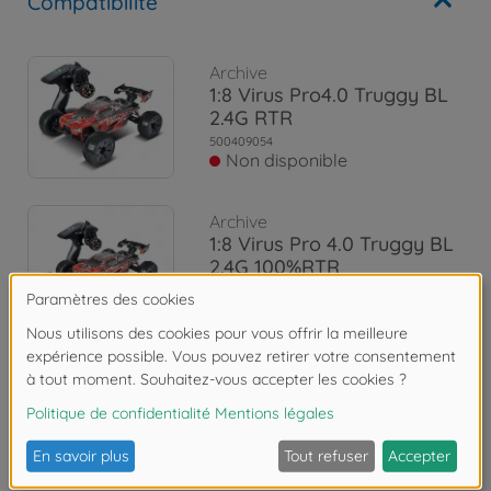
Compatibilité
Archive
1:8 Virus Pro4.0 Truggy BL
2.4G RTR
500409054
Non disponible
Archive
1:8 Virus Pro 4.0 Truggy BL
2.4G 100%RTR
500409055
Non disponible
Les avis
FAQ