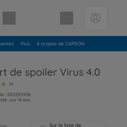
Panier vide
ventes
Plus
À propos de CARSON
t de spoiler Virus 4.0
(3)
cle : 500205936
é : sur 14 ans
Sur la liste de
Frais