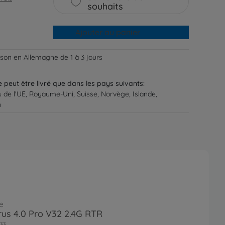
souhaits
Ajouter au panier
aison en Allemagne de 1 à 3 jours
ne peut être livré que dans les pays suivants:
s de l'UE, Royaume-Uni, Suisse, Norvège, Islande,
n
e
irus 4.0 Pro V32 2.4G RTR
33