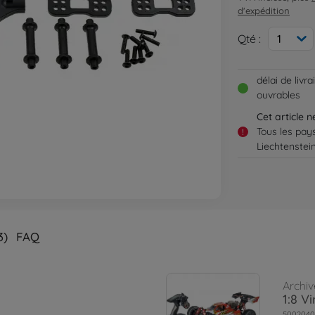
d'expédition
Qté :
1
délai de livr
ouvrables
Cet article 
Tous les pay
!
Liechtenstei
3)
FAQ
Archiv
1:8 V
5002040