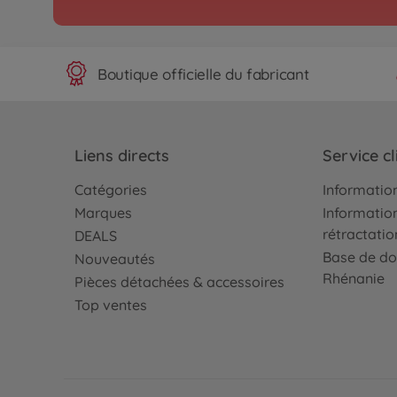
Buggys RC
1:8 Akuma Buggy 4WD
vert
500409082
Boutique officielle du fabricant
€399.99
Liens directs
Service cl
Catégories
Information
Marques
Information
rétractatio
DEALS
Base de do
Nouveautés
Rhénanie
Pièces détachées & accessoires
Top ventes