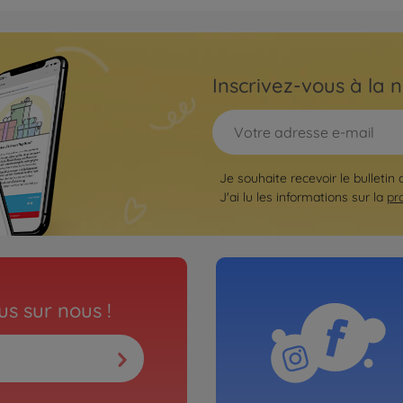
Archiv
Virus
1:8
Inscrivez-vous à la n
5004090
No
Buggy
Je souhaite recevoir le bulletin
TR
1:8 V
J'ai lu les informations sur la
black
pr
5004090
mmerce
bi
Archiv
l.100% RTR
1:8 V
s sur nous !
blanc
5004090
No