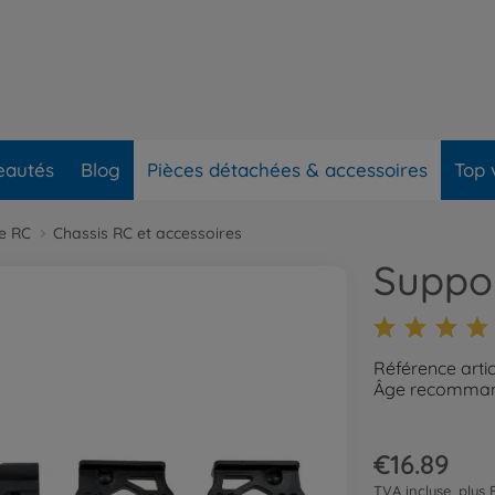
eautés
Blog
Pièces détachées & accessoires
Top 
re RC
Chassis RC et accessoires
Suppor
Référence arti
Âge recommand
€16.89
TVA incluse, plus