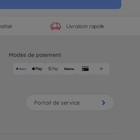
s RC
Akuma Buggy 4WD 100% RTR
83
Livraison rapide
alisé
.99
Modes de paiement
Portail de service