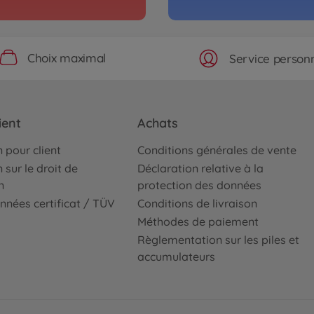
Buggy
 100% RTR
1:8 
pink
5004090
Choix maximal
Service personn
€399
ient
Achats
 pour client
Conditions générales de vente
 sur le droit de
Déclaration relative à la
n
protection des données
nnées certificat / TÜV
Conditions de livraison
Méthodes de paiement
Règlementation sur les piles et
accumulateurs