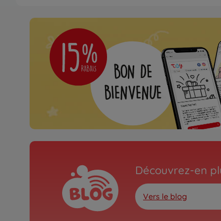
Archive
500409067
Non disponible
Buggys RC
1:8 Virus 4.2 XL 100% R
black/rouge
500409080
disponible dans le co
Archive
1:8 Virus Race 4.3 4S b
Découvrez-en plu
violet
500409086
Vers le blog
Non disponible