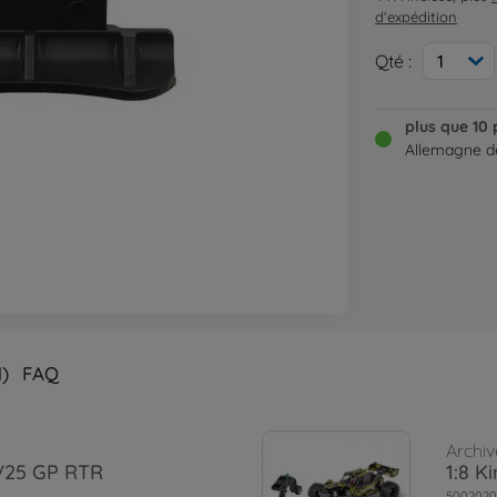
d'expédition
Qté :
1
plus que 10 
Allemagne de
1)
FAQ
Archiv
 V25 GP RTR
1:8 K
5002020