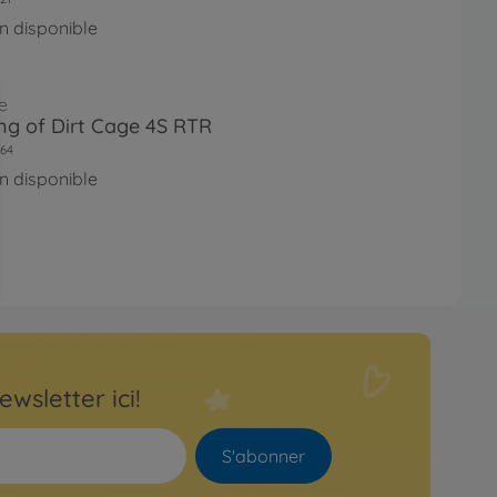
n disponible
e
ing of Dirt Cage 4S RTR
64
n disponible
ewsletter ici!
S'abonner