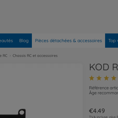
eautés
Blog
Pièces détachées & accessoires
Top 
re RC
Chassis RC et accessoires
KOD R
Référence arti
Âge recommand
€4.49
TVA incluse, plus