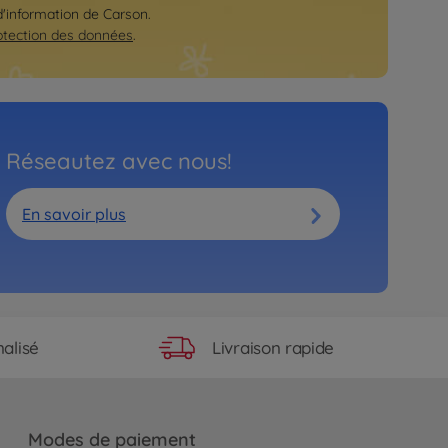
 d'information de Carson.
otection des données
.
Réseautez avec nous!
En savoir plus
Livraison rapide
alisé
Modes de paiement