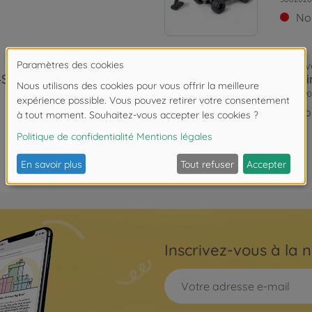
No
Archiv
 4S RTR
1:8 K
5004090
No
Inscrivez-vous à la n