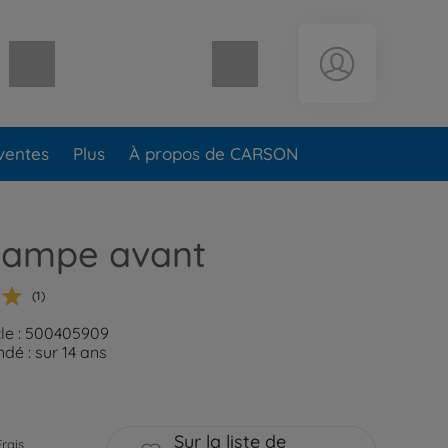
Panier vide
ventes
Plus
À propos de CARSON
ampe avant
(1)
cle : 500405909
é : sur 14 ans
Sur la liste de
Frais