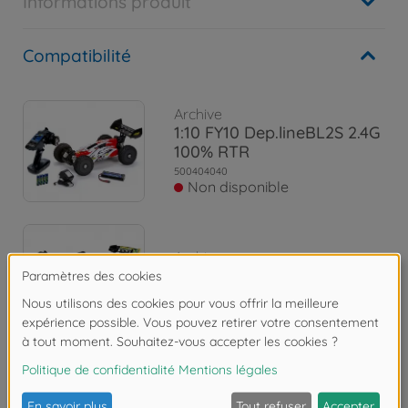
Informations produit
Compatibilité
Archive
1:10 FY10 Dep.lineBL2S 2.4G
100% RTR
500404040
Non disponible
Archive
500404188
Non disponible
Les avis