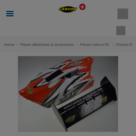
Panie
Home
Pièces détachées & accessoires
Pièces voiture RC
Chassis RC 