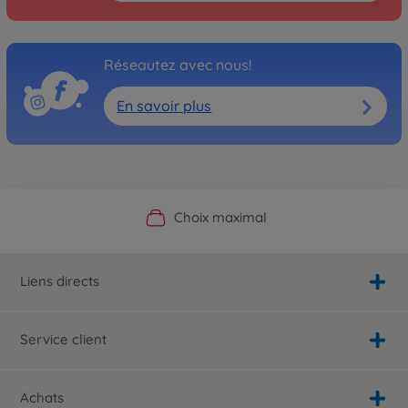
Réseautez avec nous!
En savoir plus
Boutique officielle du fabricant
Service personnalisé
Livraison rapide
Choix maximal
Liens directs
Service client
Achats