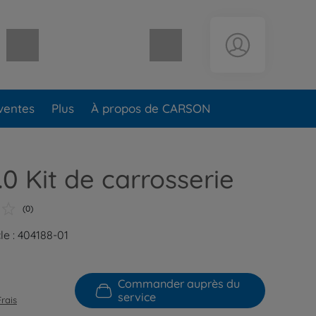
Panier vide
ventes
Plus
À propos de CARSON
.0 Kit de carrosserie
(0)
le : 404188-01
Commander auprès du
service
Frais