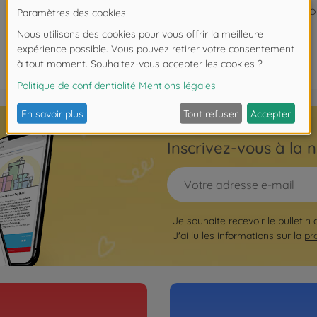
No
Inscrivez-vous à la n
Je souhaite recevoir le bulletin
J'ai lu les informations sur la
pr