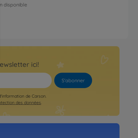
n disponible
ewsletter ici!
S'abonner
 d'information de Carson.
otection des données
.