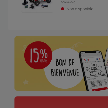
500404040
Non disponible