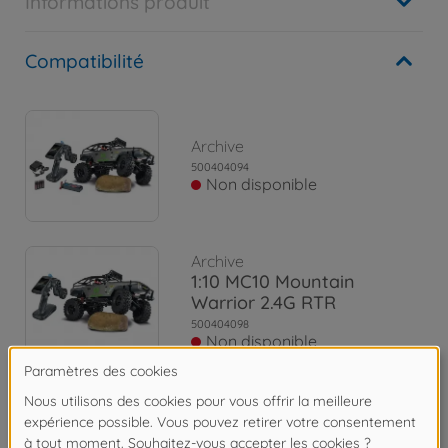
Informations produit
Compatibilité
Archive
500404094
Non disponible
Archive
1:10 MC10 Mountain
Warrior 2.4G RTR
500404098
Non disponible
Archive
1:10 MC-10 MB modèle X
2.4G 100% RTR