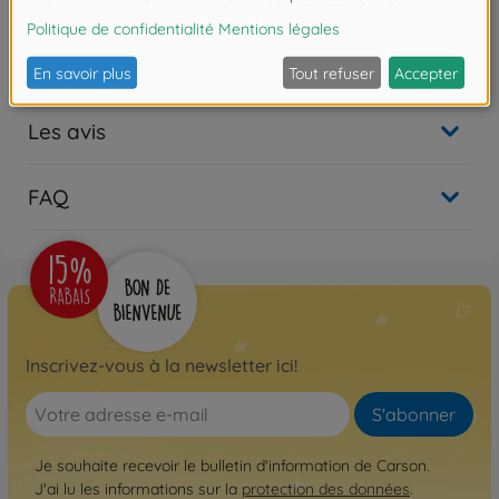
500404165
Non disponible
Les avis
FAQ
Inscrivez-vous à la newsletter ici!
S'abonner
Je souhaite recevoir le bulletin d'information de Carson.
J'ai lu les informations sur la
protection des données
.