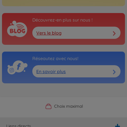
Découvrez-en plus sur nous !
Vers le blog
Réseautez avec nous!
En savoir plus
Boutique officielle du fabricant
Service personnalisé
Livraison rapide
Choix maximal
Liens directs