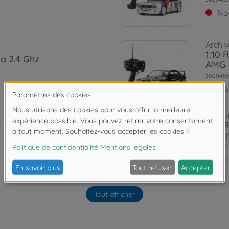
No
Archiv
1:10 
ta 2.4 Ghz
AMG
3000466
No
Archiv
rt WRC
1:10 
Castr
3000466
No
Archiv
 STW
Tout afficher
1:10
"Jäge
3000466