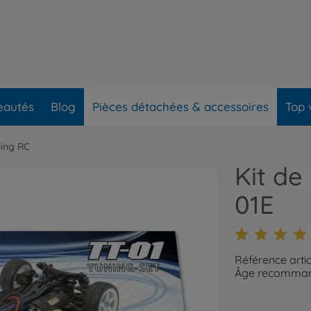
eautés
Blog
Pièces détachées & accessoires
Top 
ning RC
Kit de
01E
Référence arti
Âge recommand