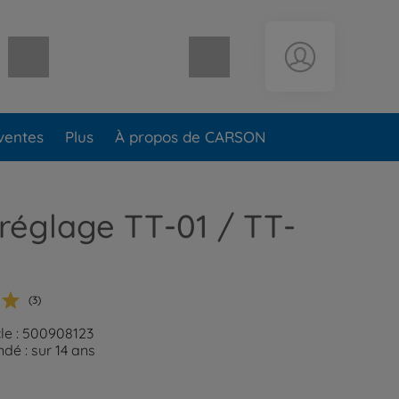
Panier vide
ventes
Plus
À propos de CARSON
 réglage TT-01 / TT-
(3)
cle : 500908123
é : sur 14 ans