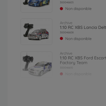
300046605
Non disponible
Archive
1:10 RC XBS Lancia Del
300046608
Non disponible
Archive
1:10 RC XBS Ford Esco
Factory Team
300046610
Non disponible
Archive
1:10 RC XBS BMW 318i
Warsteiner
300046613