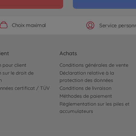
Archiv
6 Jager
1:10 
3000466
Choix maximal
Service personn
No
Onroad RC (2WD/4WD)
Archiv
-01E)
PM-Z
ient
Achats
3000473
mmerce
No
 pour client
Conditions générales de vente
 sur le droit de
Déclaration relative à la
Archiv
n
protection des données
o Touring
1:10 
nnées certificat / TÜV
Conditions de livraison
01E)
Méthodes de paiement
3000474
Règlementation sur les piles et
No
accumulateurs
Archiv
raR TT-01E
1:10 
3000474