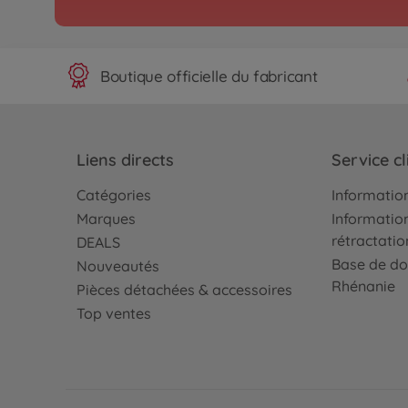
Archive
1:10 RC XBS Alfa 155 V
300046627
Boutique officielle du fabricant
Non disponible
Véhicules pour route / 
Impreza Mexico '04 (TT
Liens directs
Service cl
300047372
disponible dans le co
Catégories
Information
Marques
Information
Archive
rétractatio
DEALS
1:10 RC Audi A4 Quattr
Base de do
Nouveautés
TT-01E
Rhénanie
Pièces détachées & accessoires
300047414
Non disponible
Top ventes
Archive
1995 Mustang SVT Cob
300047430