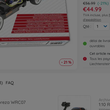
€56.99
(-21%)
€44.99
TVA incluse, plus
d'expédition
Qté :
1
délai de livr
ouvrables
Cet article 
Tous les pay
!
- 21 %
Liechtenstei
3)
FAQ
Archiv
mpreza WRC07
1:10 
3000466