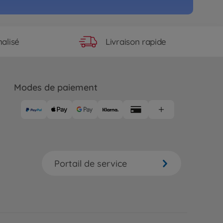
e
RC XBS Raikiri GT TT01E
32
Livraison rapide
alisé
n disponible
e
akspeed C-Class TT-01E
Modes de paiement
79
n disponible
e
RC Porsche 911 GT3 Cup08 (TT-
29
Portail de service
n disponible
e
RC VW Scirocco GT (TT-01E)
51