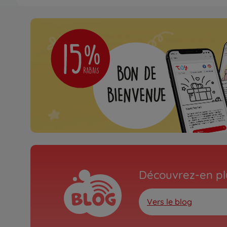
Non disponible
Archive
1:10 RC XBS Subaru BR
300046620
Non disponible
Archive
1:10 RC XBS Toyota GT
300046622
Non disponible
Archive
Découvrez-en plu
1:10 RC XBS Mercedes-
AMG GT3
300046624
Vers le blog
Non disponible