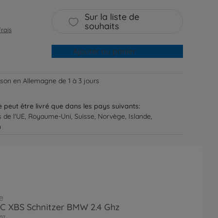
Sur la liste de
souhaits
Frais
Ajouter au panier
aison en Allemagne de 1 à 3 jours
ne peut être livré que dans les pays suivants:
s de l'UE, Royaume-Uni, Suisse, Norvège, Islande,
n
e
RC XBS Schnitzer BMW 2.4 Ghz
07