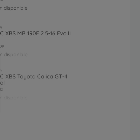
n disponible
e
RC XBS MB 190E 2.5-16 Evo.II
09
n disponible
e
RC XBS Toyota Calica GT-4
ol
12
n disponible
e
 RC XBS BMW M3
rmeister" 2,4G
18