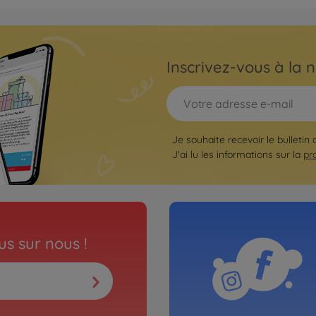
No
Archiv
Z
1:10 
Inscrivez-vous à la n
01ES)
3000466
No
Archiv
Je souhaite recevoir le bulletin
86 (TT-01E)
1:10 
J'ai lu les informations sur la
pr
TT-0
3000466
No
Archiv
s sur nous !
Benz SLS
1:10 
2,4G
3000466
No