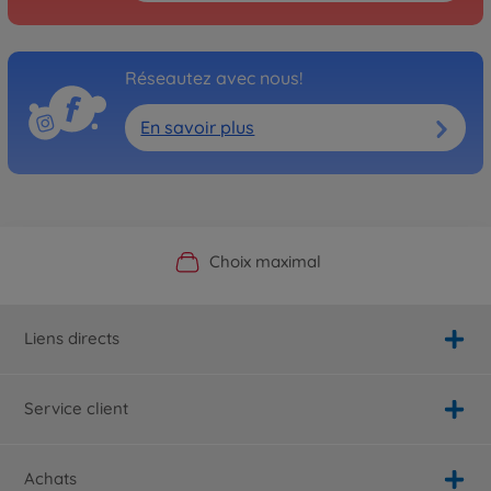
Réseautez avec nous!
En savoir plus
Boutique officielle du fabricant
Service personnalisé
Livraison rapide
Choix maximal
Liens directs
Service client
Achats