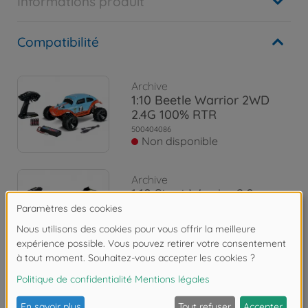
Informations produit
Compatibilité
Archive
1:10 Beetle Warrior 2WD
2.4G 100% RTR
500404086
Non disponible
Archive
1:10 Stunt Warrior 2.0
2.4GHz 100%RTR
500404206
Non disponible
Les avis