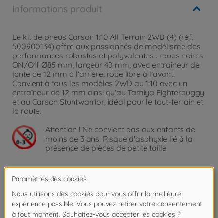
Informations produit
Le kit de pneus Carson 1:10 All Terrain 2WD (4) (réf.
500900134) offre aux passionnés de modélisme des
performances robustes et polyvalentes : roues noires
ON/Off Ø85 mm, largeur 40 mm, avec entraîneur de
jante de 12 mm à l'arrière, roue libre à l'avant.
Convient à tous les modèles 2WD au 1:10 avec un
entraîneur de 12 mm ainsi qu'au Tamiya Fighterbuggy
et au Carson Stuntwarrior, idéal pour le tout-terrain et
la route.
Attention !
Ne convient pas aux enfants de
moins de 3 ans. Risque d'asphyxie lié à la
présence de pièces de petite taille.
Détails