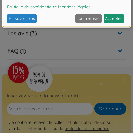
1:10 All Terrain 2WD set roues (4)
Les avis (3)
FAQ (1)
Inscrivez-vous à la newsletter ici!
S'abonner
Je souhaite recevoir le bulletin d'information de Carson.
J'ai lu les informations sur la
protection des données
.