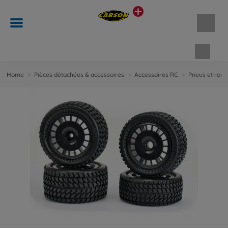
Panie
Home
Pièces détachées & accessoires
Accessoires RC
Pneus et roue