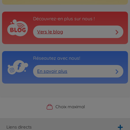
Découvrez-en plus sur nous !
Vers le blog
Réseautez avec nous!
En savoir plus
Boutique officielle du fabricant
Service personnalisé
Livraison rapide
Choix maximal
Liens directs