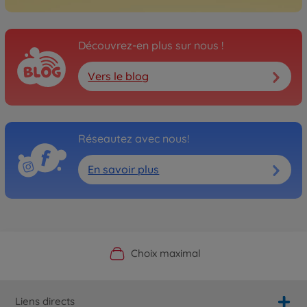
Découvrez-en plus sur nous !
Vers le blog
Réseautez avec nous!
En savoir plus
Boutique officielle du fabricant
Service personnalisé
Livraison rapide
Choix maximal
Liens directs