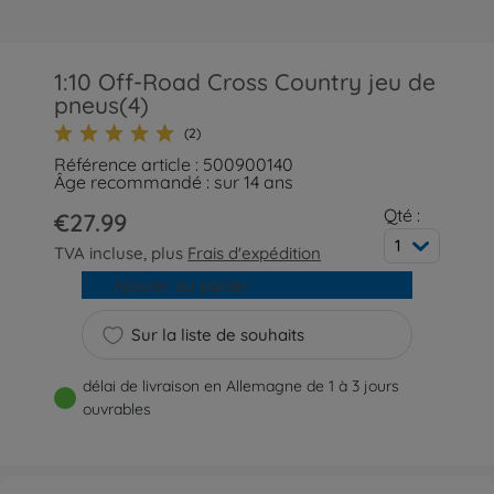
1:10 Off-Road Cross Country jeu de
pneus(4)
(2)
Référence article : 500900140
Âge recommandé : sur 14 ans
Qté :
€27.99
1
TVA incluse, plus
Frais d'expédition
Ajouter au panier
Sur la liste de souhaits
délai de livraison en Allemagne de 1 à 3 jours
ouvrables