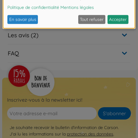
1:10 Off-Road Cross Country set de pneus
Les avis (2)
FAQ
Inscrivez-vous à la newsletter ici!
S'abonner
Je souhaite recevoir le bulletin d'information de Carson.
J'ai lu les informations sur la
protection des données
.