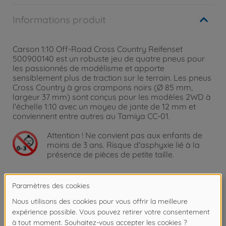
Informations produit
Carson 1:10 Off-Road Cross Country Reifenset
500900140 est un robuste jeu de quatre pneus pour
les passionnés de modélisme et apporte
sensiblement plus de traction sur le terrain. Les pneus
Cross Country à gros crampons noirs (Ø 85 mm,
largeur 37 mm) sont conçus pour les modèles 2WD à
l'échelle 1:10 avec un moyeu de jante de 12 mm et
conviennent entre autres au Tamiya CC-01.
Attention !
Ne convient pas aux enfants de
moins de 3 ans. Risque d'asphyxie lié à la
présence de pièces de petite taille.
Détails