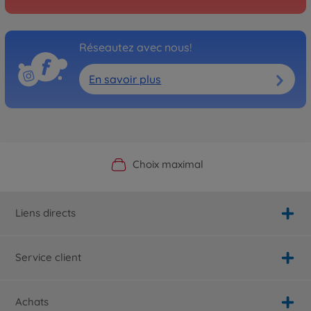
Réseautez avec nous!
En savoir plus
Boutique officielle du fabricant
Service personnalisé
Livraison rapide
Choix maximal
Liens directs
Service client
Achats