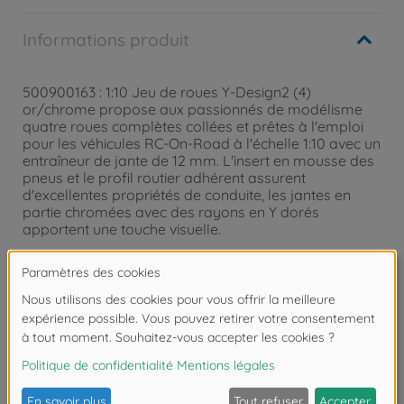
Informations produit
500900163 : 1:10 Jeu de roues Y-Design2 (4)
or/chrome propose aux passionnés de modélisme
quatre roues complètes collées et prêtes à l'emploi
pour les véhicules RC-On-Road à l'échelle 1:10 avec un
entraîneur de jante de 12 mm. L'insert en mousse des
pneus et le profil routier adhérent assurent
d'excellentes propriétés de conduite, les jantes en
partie chromées avec des rayons en Y dorés
apportent une touche visuelle.
Attention !
Ne convient pas aux enfants de
moins de 3 ans. Risque d'asphyxie lié à la
présence de pièces de petite taille.
Les avis (1)