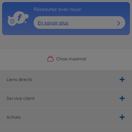
Réseautez avec nous!
En savoir plus
Boutique officielle du fabricant
Service personnalisé
Livraison rapide
Choix maximal
Liens directs
Service client
Achats