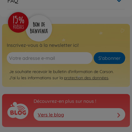
FAQ
2.4GHz 100%RTR
500404331
€24.99
Voiture télécommandée
1:24 Lamborghini Sian
2.4GHz 100% RTR
Inscrivez-vous à la newsletter ici!
500404332
€24.99
S'abonner
Je souhaite recevoir le bulletin d'information de Carson.
J'ai lu les informations sur la
protection des données
.
Découvrez-en plus sur nous !
Vers le blog