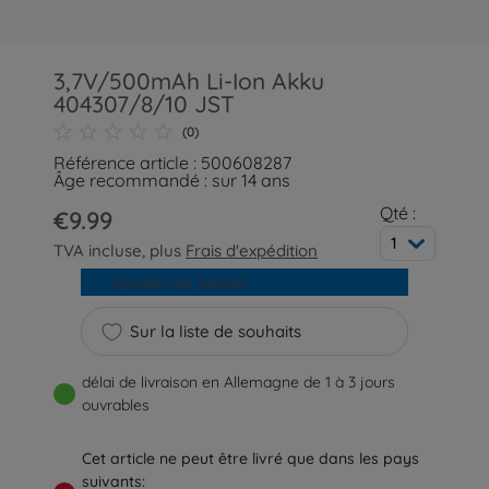
3,7V/500mAh Li-Ion Akku
404307/8/10 JST
(0)
Référence article : 500608287
Âge recommandé : sur 14 ans
Qté :
€9.99
1
TVA incluse, plus
Frais d'expédition
Ajouter au panier
Sur la liste de souhaits
délai de livraison en Allemagne de 1 à 3 jours
ouvrables
Cet article ne peut être livré que dans les pays
suivants: