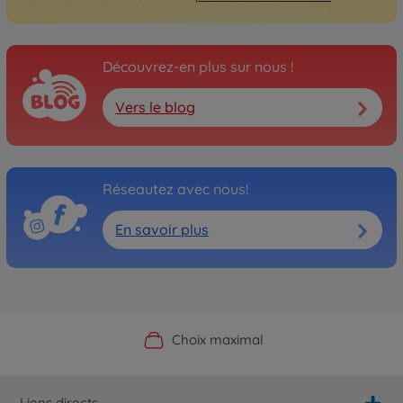
Découvrez-en plus sur nous !
Vers le blog
Réseautez avec nous!
En savoir plus
Boutique officielle du fabricant
Service personnalisé
Livraison rapide
Choix maximal
Liens directs