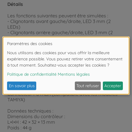
Détails
Les fonctions suivantes peuvent être simulées :
- Clignotants avant gauche/droite, LED 3 mm (2
LEDs)
- Clignotants arrière gauche/droite, LED 3 mm (2
LEDs)
- Feux avant gauche/droite, LED 5 mm (4 LEDs)
- Feux arrière / feux stop gauche/droite, LED 5 mm (4
LEDs)
- Mode démonstration (se lance lorsque l’émetteur
est éteint)
Caractéristiques :
Tension d’entrée : 4–6 V (DC)
Courant max. : 210 mA
Connecteur FUTABA (compatible avec les modèles
TAMIYA)
Données techniques :
Dimensions du contrôleur :
L×l×H : 42 × 32 × 13 mm
Poids : 44 g