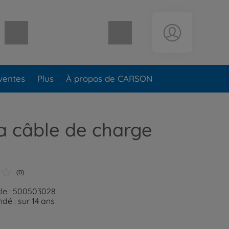
Panier vide
ventes
Plus
À propos de CARSON
a câble de charge
(0)
cle : 500503028
é : sur 14 ans