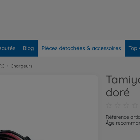
eautés
Blog
Pièces détachées & accessoires
Top 
RC
Chargeurs
Tamiy
doré
Référence arti
Âge recommand