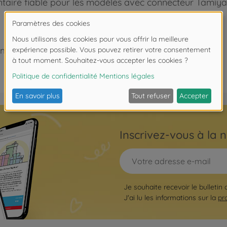
aire fiable pour les modèles avec connecteur Tamiya
moins de 14 ans.
Inscrivez-vous à la n
Je souhaite recevoir le bulletin
J'ai lu les informations sur la
pr