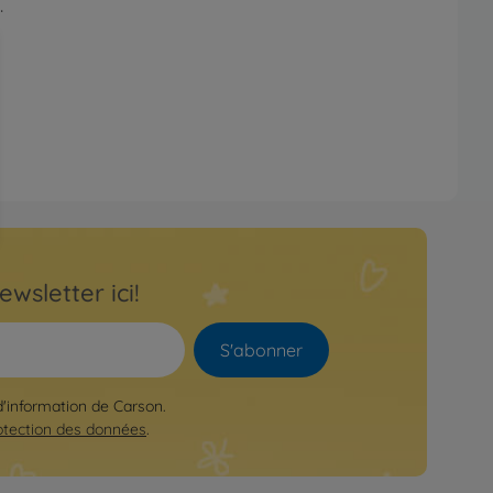
.
ewsletter ici!
S'abonner
 d'information de Carson.
otection des données
.