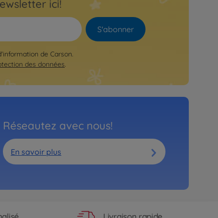
ewsletter ici!
S'abonner
 d'information de Carson.
otection des données
.
Réseautez avec nous!
En savoir plus
Livraison rapide
alisé