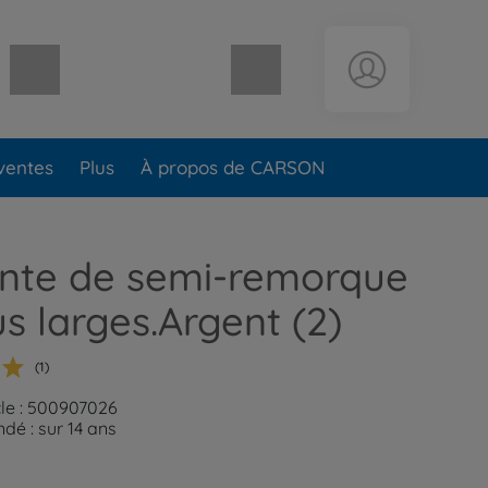
Panier vide
ventes
Plus
À propos de CARSON
ante de semi-remorque
s larges.Argent (2)
(1)
cle : 500907026
é : sur 14 ans