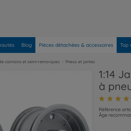
eautés
Blog
Pièces détachées & accessoires
Top 
 de camions et semi-remorques
Pneus et jantes
1:14 J
à pneu
Référence arti
Âge recommand