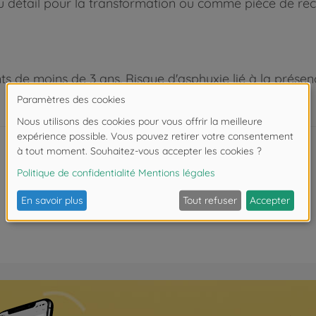
du détail pour la transformation ou comme pièce de rec
 de moins de 3 ans. Risque d'asphyxie lié à la présence