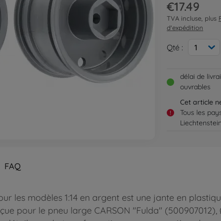
€17.49
TVA incluse, plus
d'expédition
Qté :
1
délai de livr
ouvrables
Cet article 
Tous les pay
!
Liechtenstei
FAQ
 les modèles 1:14 en argent est une jante en plastiq
çue pour le pneu large CARSON "Fulda" (500907012), Ø 