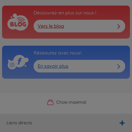
Découvrez-en plus sur nous !
Vers le blog
Réseautez avec nous!
En savoir plus
Boutique officielle du fabricant
Service personnalisé
Livraison rapide
Choix maximal
Liens directs