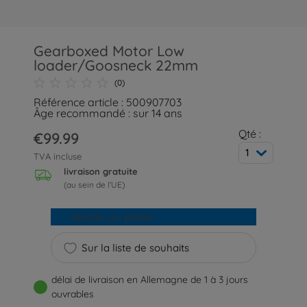
Gearboxed Motor Low
loader/Goosneck 22mm
(0)
Référence article : 500907703
Âge recommandé : sur 14 ans
Qté :
€99.99
1
TVA incluse
livraison gratuite
(au sein de l'UE)
Ajouter au panier
Sur la liste de souhaits
délai de livraison en Allemagne de 1 à 3 jours
ouvrables