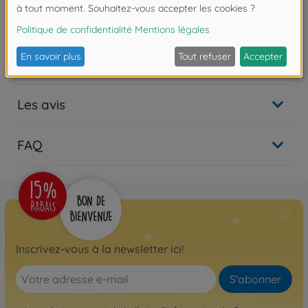
1:14 Passerelle remorque
Téléchargements
Les avis
FAQ
Inscrivez-vous à la newsletter ici!
S'abonner