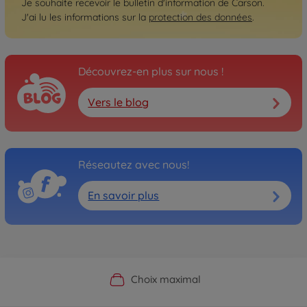
Je souhaite recevoir le bulletin d'information de Carson.
J'ai lu les informations sur la
protection des données
.
Découvrez-en plus sur nous !
Vers le blog
Réseautez avec nous!
En savoir plus
Boutique officielle du fabricant
Service personnalisé
Livraison rapide
Choix maximal