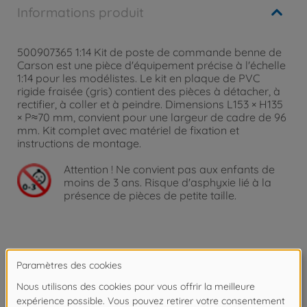
Informations produit
500907365 1:14 Kit de poste de commande benne de
Carson est une pièce d'équipement précise à l'échelle
1:14 pour les modélistes. Le kit en plaque de PVC
rigide fraisée (gris) contient des pièces à détacher, à
rectifier, à coller et à peindre. Dimensions L153 × H135
× P≈70 mm, convient pour une largeur de cadre de 96
mm. Kit complet avec matériel de fixation et
instructions de montage.
Attention !
Ne convient pas aux enfants de
moins de 3 ans. Risque d'asphyxie lié à la
présence de pièces de petite taille.
Détails