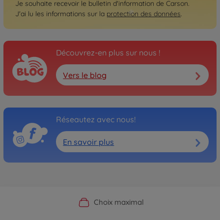
Je souhaite recevoir le bulletin d'information de Carson.
J'ai lu les informations sur la
protection des données
.
Découvrez-en plus sur nous !
Vers le blog
Réseautez avec nous!
En savoir plus
Boutique officielle du fabricant
Service personnalisé
Livraison rapide
Choix maximal