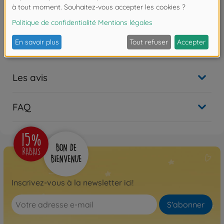
1:14 RC Truck1:14 RC MB
Arocs 4151 Benne 8x4
300056366
€769.99
Les avis
FAQ
Inscrivez-vous à la newsletter ici!
S'abonner