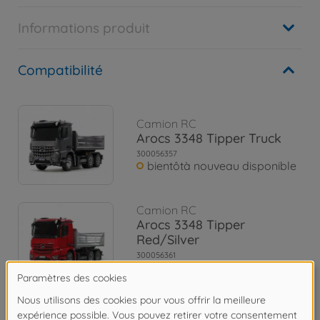
Informations produit
Compatibilité
Camion RC
Arocs 3348 Tipper Truck
300056357
bientôtà nouveau disponible
Camion RC
Arocs 3348 Tipper
Red/Silver
300056361
€684.99
Camion RC