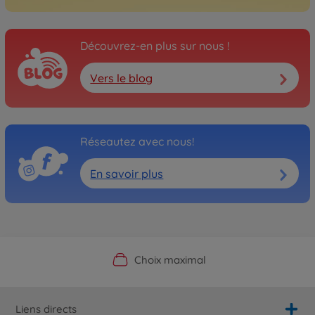
Découvrez-en plus sur nous !
Vers le blog
Réseautez avec nous!
En savoir plus
Boutique officielle du fabricant
Service personnalisé
Livraison rapide
Choix maximal
Liens directs