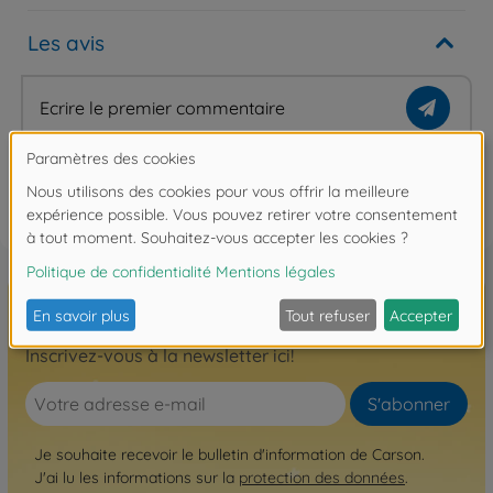
Les avis
Ecrire le premier commentaire
FAQ
Inscrivez-vous à la newsletter ici!
S'abonner
Je souhaite recevoir le bulletin d'information de Carson.
J'ai lu les informations sur la
protection des données
.