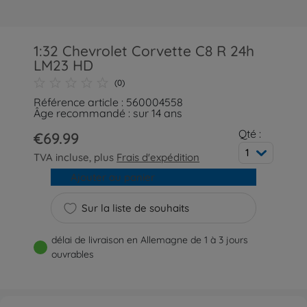
1:32 Chevrolet Corvette C8 R 24h
LM23 HD
(0)
Référence article : 560004558
Âge recommandé : sur 14 ans
Qté :
€69.99
1
TVA incluse, plus
Frais d'expédition
Ajouter au panier
Sur la liste de souhaits
délai de livraison en Allemagne de 1 à 3 jours
ouvrables