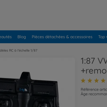
eautés
Blog
Pièces détachées & accessoires
Top 
èles RC à l’échelle 1/87
1:87 
+remo
Référence arti
Âge recommand