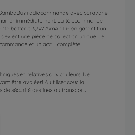
W T1 SambaBus radiocommandé avec caravane
r démarrer immédiatement. La télécommande
ante batterie 3,7V/75mAh Li-Ion garantit un
 devient une pièce de collection unique. Le
lécommande et un accu, complète
niques et relatives aux couleurs. Ne
nt être avalées! À utiliser sous la
s de sécurité destinés au transport.