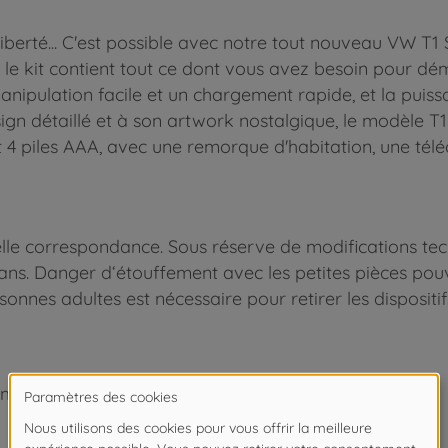
liberté... C'est possible avec notre tout nouveau V
ans le kit contient tout ce dont vous avez besoin pou
ipulation facile et un chargement rapide, et la puiss
ign détaillé et à son artwork nostalgique, le modèle T1
t 4 piles AAA, avec une remorque d'habitation, une té
le correspondance. Sous réserve de modifications tech
ns. Danger d‘étouffement avec les petites pièces pouva
sonnes adultes est nécessaire pour retirer les dispositif
moins de 14 ans.