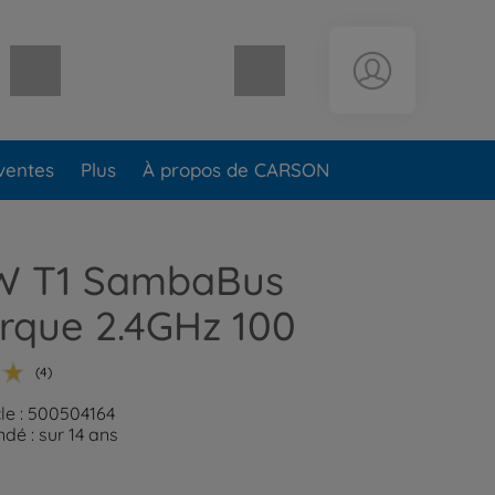
Panier vide
ventes
Plus
À propos de CARSON
VW T1 SambaBus
rque 2.4GHz 100
(4)
cle : 500504164
é : sur 14 ans