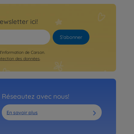
ewsletter ici!
S'abonner
 d'information de Carson.
otection des données
.
Réseautez avec nous!
En savoir plus