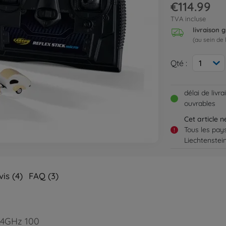
€114.99
TVA incluse
livraison g
(au sein de 
Qté :
1
délai de livr
ouvrables
Cet article 
Tous les pay
!
Liechtenstei
vis (4)
FAQ (3)
.4GHz 100