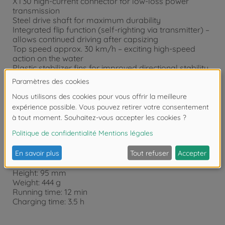
XT30 high-current connector for low-loss power
transmission
Steel drive shaft for maximum durability
Integrated flip function (self-righting via transmitter) –
allows continued driving after capsizing
Top speed approx. 30 km/h – exciting high-speed
action on the water
Plastic stabilizer fins for improved directional stability
LED lighting in the deck – stylish and clearly visible
Low battery voltage warning
Easily accessible, waterproof battery compartment –
quick battery changes without hassle
Reverse function included – makes maneuvering
easier
Technical Specifications:
Length: 400 mm
Width: 130 mm
Height: 95 mm
Weight: 444 g
Running time: 12 min
Charging time: 3.5 h