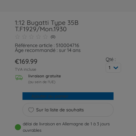
1:12 Bugatti Type 35B
T.F1929/Mon.1930
(0)
Référence article : 510004716
Âge recommandé : sur 14 ans
Qté :
€169.99
1
TVA incluse
livraison gratuite
(au sein de l'UE)
Ajouter au panier
Sur la liste de souhaits
délai de livraison en Allemagne de 1 à 3 jours
ouvrables