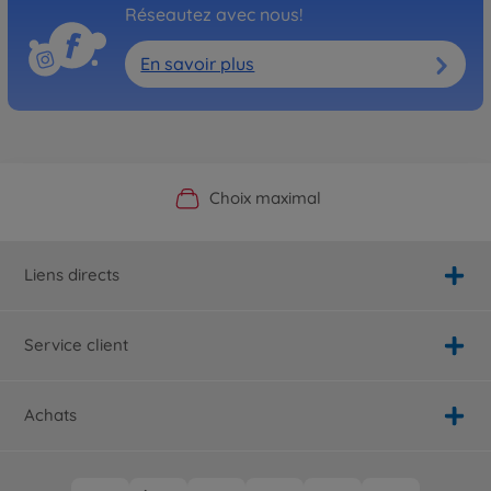
Réseautez avec nous!
En savoir plus
Boutique officielle du fabricant
Service personnalisé
Livraison rapide
Choix maximal
Liens directs
Service client
Achats