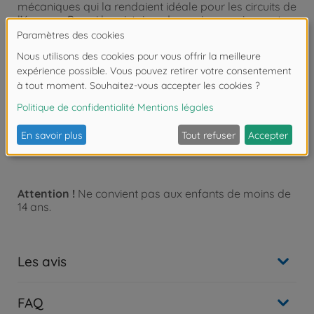
mécaniques qui la rendaient idéale pour les circuits de
l’époque. Parmi les victoires de son impressionnant
palmarès figurent la Targa Florio de 1928 et le Grand
Prix de Monaco de 1930. D’un point de vue esthétique,
elle se distinguait par l’inimitable forme de son
radiateur en fer à cheval, marque de fabrique
emblématique de la maison Bugatti. Grâce à son
moteur 8 cylindres de 2 263 cm³, associé à une boîte
de vitesses mécanique à quatre rapports et équipé
d’un compresseur volumétrique, la Bugatti Type 35
pouvait atteindre une vitesse maximale de 210 km/h.
Attention !
Ne convient pas aux enfants de moins de
14 ans.
Les avis
FAQ