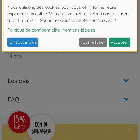
spacious drive cab, with sleeping facilities and every
other comfort needed for the long-haul journeys
typical of the US market, the vehicle has been
completely restyled and the engine improved to
contain fuel consumption and reduce emissions.
Attention !
Ne convient pas aux enfants de moins de
14 ans.
Les avis
FAQ