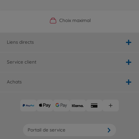
Boutique officielle du fabricant
Service personnalisé
Livraison rapide
Choix maximal
Liens directs
Service client
Achats
Portail de service