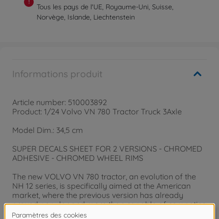
!
Tous les pays de l'UE, Royaume-Uni, Suisse,
Norvège, Islande, Liechtenstein
Informations produit
Article number: 510003892
Product: 1/24 Volvo VN 780 Tractor Truck 3Axle
Model Dim.: 34,5 cm
SUPER DECALS SHEET FOR 2 VERSIONS - CHROMED
ADHESIVE - CHROMED WHEEL RIMS
The new VOLVO VN 780 tractor, an evolution of the
NH 12 series, is specifically aimed at the American
market, where the previous version has already
proved popular and more than capable of competing
with traditional US-built trucks.Characterised by a