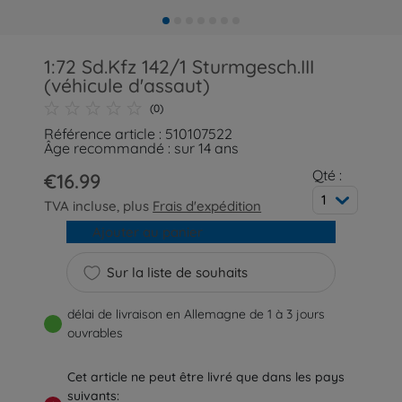
1:72 Sd.Kfz 142/1 Sturmgesch.III
(véhicule d'assaut)
(0)
Référence article : 510107522
Âge recommandé : sur 14 ans
Qté :
€16.99
1
TVA incluse, plus
Frais d'expédition
Ajouter au panier
Sur la liste de souhaits
délai de livraison en Allemagne de 1 à 3 jours
ouvrables
Cet article ne peut être livré que dans les pays
suivants: