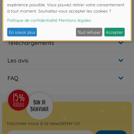
a Pz.Kpfw. III tank chassis - were built in several
versions that underwent constant armour and gun
upgrades to keep pace with the development of
enemy weapons.
Téléchargements
Les avis
FAQ
Inscrivez-vous à la newsletter ici!