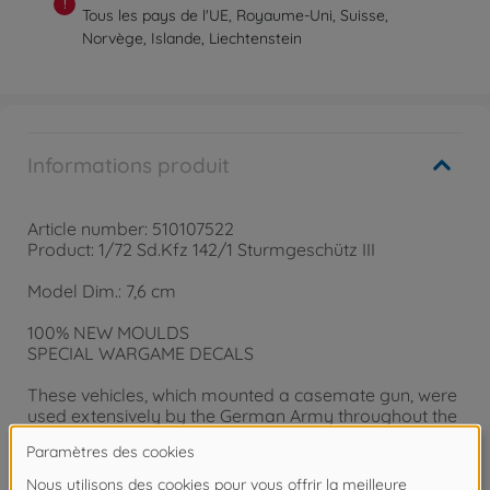
!
Tous les pays de l'UE, Royaume-Uni, Suisse,
Norvège, Islande, Liechtenstein
Informations produit
Article number: 510107522
Product: 1/72 Sd.Kfz 142/1 Sturmgeschütz III
Model Dim.: 7,6 cm
100% NEW MOULDS
SPECIAL WARGAME DECALS
These vehicles, which mounted a casemate gun, were
used extensively by the German Army throughout the
Second World War, providing covering fire for infantry
and also being used as tank-busters. Several hundred
of this particular self-propelled gun - constructed on