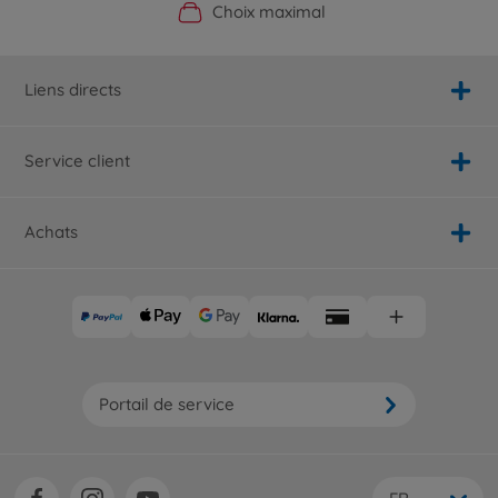
Boutique officielle du fabricant
Service personnalisé
Livraison rapide
Choix maximal
Liens directs
Service client
Achats
Portail de service