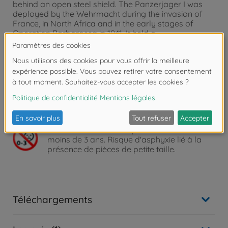
behind an open steel shield. The Panzerjager I was
deployed by the Wehrmacht during the invasion of
France, in North Africa and in the early stages of
Operation Barbarossa in 1941. It held a
goodammunition supply, with over 70 rounds
available for gunners. It was systematically replaced
during the war bymore heavily armored tank
destroyers, better equipped to deal with modern tank
armor against which the 47 mm gun proved to be
ineffective.
Detailed Plastic Kit
Attention !
Ne convient pas aux enfants de
moins de 3 ans. Risque d'asphyxie lié à la
présence de pièces de petite taille.
Téléchargements